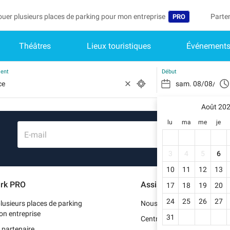
ouer plusieurs places de parking pour mon entreprise
Parte
PRO
Théâtres
Lieux touristiques
Événement
Langue
Deveni
Mo
Belgique (FR)
Accéd
ment
Début
België (NL)
Vo
In
Août 20
Deutschland (D
lu
ma
me
je
Mo
España (ES)
E-mail
Me
International (E
3
4
5
6
Me
10
11
12
13
Italia (IT)
rk PRO
Assistance
17
18
19
20
Me
Nederlands (NL
24
25
26
27
lusieurs places de parking
Nous contacter
Portugal (PT)
on entreprise
31
Centre d'aide
 partenaire