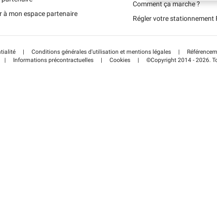
Schweiz (DE)
Comment ça marche ?
r à mon espace partenaire
Régler votre stationnemen
Suisse (FR)
tialité
|
Conditions générales d'utilisation et mentions légales
|
Référenceme
|
Informations précontractuelles
|
Cookies
|
©Copyright 2014 - 2026. To