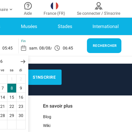
naire
Aide
France (FR)
Se connecter / S'inscrire
s
Musées
Stades
International
r partenaire
n Compte
Besoin d’aide ?
er à mon espace partenaire
Comment ça marche ?
SE CONNECTER
Fin
RECHERCHER
05:45
06:45
Centre d’aide
us n’avez pas encore de compte ?
scrivez-vous.
26
E)
Guide de stationnement
ve
sa
di
n profil
Nous contacter
S'INSCRIRE
1
2
s réservations
N)
Blog
7
8
9
s informations de paiement
14
15
16
Notre application mobile
En savoir plus
21
22
23
s factures
)
28
29
30
Blog
Wiki