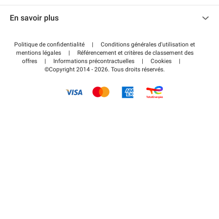
Nous contacter
Accéder à mon espace partenaire
En savoir plus
Centre d'aide
Blog
Comment ça marche ?
Politique de confidentialité
|
Conditions générales d'utilisation et
Wiki
mentions légales
|
Référencement et critères de classement des
Régler votre stationnement FLOW
offres
|
Informations précontractuelles
|
Cookies
|
Guide du stationnement
©Copyright 2014 - 2026. Tous droits réservés.