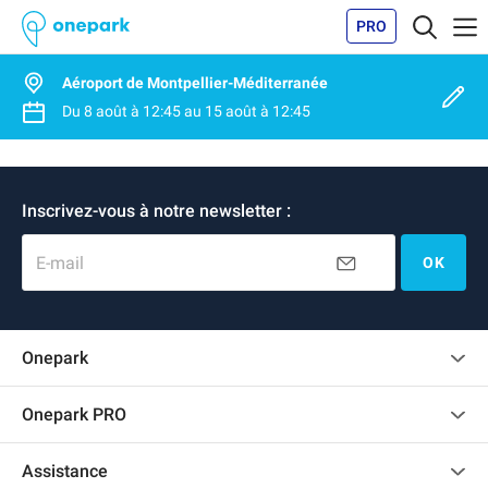
PRO
Aéroport de Montpellier-Méditerranée
Du
8 août
à
12:45
au
15 août
à
12:45
Inscrivez-vous à notre newsletter :
E-mail
OK
Onepark
Charte des avis clients
Onepark PRO
Recrutement
Louer plusieurs places de parking pour mon entreprise
Assistance
Devenir partenaire