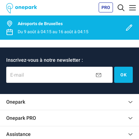
PRO
Aéroports de Bruxelles
Du
9 août
à
04:15
au
16 août
à
04:15
Inscrivez-vous à notre newsletter :
E-mail
OK
Onepark
Charte des avis clients
Onepark PRO
Recrutement
Louer plusieurs places de parking pour mon entreprise
Assistance
Devenir partenaire