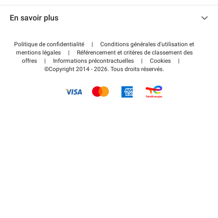
Nous contacter
Accéder à mon espace partenaire
En savoir plus
Centre d'aide
Blog
Comment ça marche ?
Politique de confidentialité
|
Conditions générales d'utilisation et
Wiki
mentions légales
|
Référencement et critères de classement des
Régler votre stationnement FLOW
offres
|
Informations précontractuelles
|
Cookies
|
Guide du stationnement
©Copyright 2014 - 2026. Tous droits réservés.