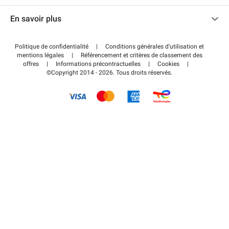
Nous contacter
Accéder à mon espace partenaire
En savoir plus
Centre d'aide
Blog
Comment ça marche ?
Politique de confidentialité
|
Conditions générales d'utilisation et
Wiki
mentions légales
|
Référencement et critères de classement des
Régler votre stationnement FLOW
offres
|
Informations précontractuelles
|
Cookies
|
Guide du stationnement
©Copyright 2014 - 2026. Tous droits réservés.