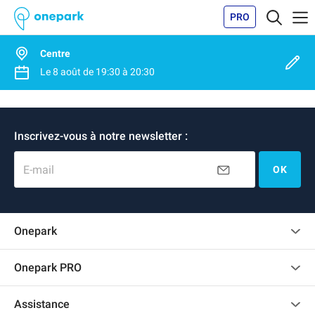
PRO
Centre
Le
8 août
de
19:30
à
20:30
Inscrivez-vous à notre newsletter :
E-mail
OK
Onepark
Charte des avis clients
Onepark PRO
Recrutement
Louer plusieurs places de parking pour mon entreprise
Assistance
Devenir partenaire