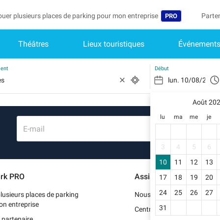
ouer plusieurs places de parking pour mon entreprise
Parte
PRO
Théâtres
Lieux touristiques
Événement
Langue
Deveni
Mo
Belgique (FR)
Accéd
ment
Début
België (NL)
Vo
In
Août 20
Deutschland (D
lu
ma
me
je
Mo
España (ES)
E-mail
Me
International (E
3
4
5
6
Me
10
11
12
13
Italia (IT)
rk PRO
Assistance
17
18
19
20
Me
Nederlands (NL
24
25
26
27
lusieurs places de parking
Nous contacter
Portugal (PT)
on entreprise
31
Centre d'aide
 partenaire