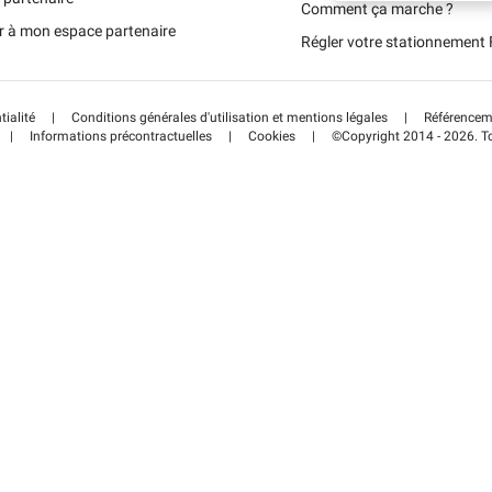
Schweiz (DE)
Comment ça marche ?
r à mon espace partenaire
Régler votre stationnemen
Suisse (FR)
tialité
|
Conditions générales d'utilisation et mentions légales
|
Référenceme
|
Informations précontractuelles
|
Cookies
|
©Copyright 2014 - 2026. To