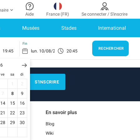
naire
Aide
France (FR)
Se connecter / S'inscrire
s
Musées
Stades
International
r partenaire
n Compte
Besoin d’aide ?
er à mon espace partenaire
Comment ça marche ?
SE CONNECTER
Fin
RECHERCHER
19:45
20:45
Centre d’aide
us n’avez pas encore de compte ?
scrivez-vous.
26
E)
Guide de stationnement
ve
sa
di
n profil
Nous contacter
S'INSCRIRE
1
2
s réservations
N)
Blog
7
8
9
s informations de paiement
14
15
16
Notre application mobile
En savoir plus
21
22
23
s factures
)
28
29
30
Blog
Wiki