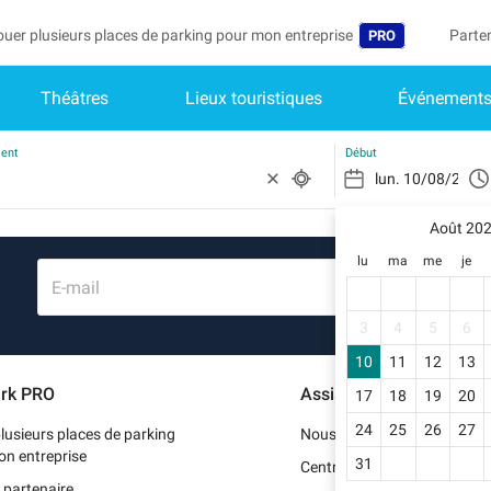
ouer plusieurs places de parking pour mon entreprise
Parte
PRO
Théâtres
Lieux touristiques
Événement
Langue
Deveni
Mo
Belgique (FR)
Accéd
ment
Début
België (NL)
Vo
In
Août 20
Deutschland (D
lu
ma
me
je
Mo
España (ES)
E-mail
Me
International (E
3
4
5
6
Me
10
11
12
13
Italia (IT)
rk PRO
Assistance
17
18
19
20
Me
Nederlands (NL
24
25
26
27
lusieurs places de parking
Nous contacter
Portugal (PT)
on entreprise
31
Centre d'aide
 partenaire