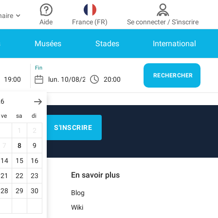
naire
Aide
France (FR)
Se connecter / S'inscrire
s
Musées
Stades
International
r partenaire
n Compte
Besoin d’aide ?
er à mon espace partenaire
Comment ça marche ?
SE CONNECTER
Fin
RECHERCHER
19:00
20:00
Centre d’aide
us n’avez pas encore de compte ?
scrivez-vous.
26
E)
Guide de stationnement
ve
sa
di
n profil
Nous contacter
S'INSCRIRE
1
2
s réservations
N)
Blog
7
8
9
s informations de paiement
14
15
16
Notre application mobile
En savoir plus
21
22
23
s factures
)
28
29
30
Blog
Wiki