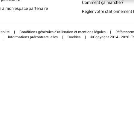
Schweiz (DE)
Comment ça marche ?
r à mon espace partenaire
Régler votre stationnemen
Suisse (FR)
tialité
|
Conditions générales d'utilisation et mentions légales
|
Référenceme
|
Informations précontractuelles
|
Cookies
|
©Copyright 2014 - 2026. To