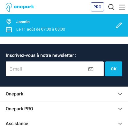
PRO
Jasmin
Le
11 août
de
07:00
à
08:00
Inscrivez-vous à notre newsletter :
E-mail
OK
Onepark
Charte des avis clients
Onepark PRO
Recrutement
Louer plusieurs places de parking pour mon entreprise
Assistance
Devenir partenaire