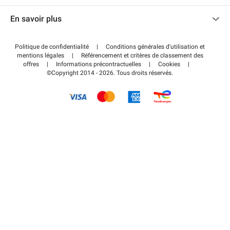
Nous contacter
Accéder à mon espace partenaire
En savoir plus
Centre d'aide
Blog
Comment ça marche ?
Politique de confidentialité
|
Conditions générales d'utilisation et
Wiki
mentions légales
|
Référencement et critères de classement des
Régler votre stationnement FLOW
offres
|
Informations précontractuelles
|
Cookies
|
Guide du stationnement
©Copyright 2014 - 2026. Tous droits réservés.