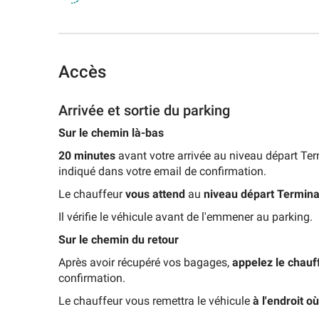
d'Orly
-
Terminal
1
Accès
Parking
Aéroport
d'Orly
Arrivée et sortie du parking
-
Terminal
Sur le chemin là-bas
2
20 minutes
avant votre arrivée au niveau départ Te
Parking
indiqué dans votre email de confirmation.
Aéroport
Le chauffeur
vous attend
au
niveau départ
Termina
d'Orly
-
Il vérifie le véhicule avant de l'emmener au parking.
Terminal
3
Sur le chemin du retour
Après avoir récupéré vos bagages,
appelez le chauf
Rechercher
confirmation.
un
parking
Le chauffeur vous remettra le véhicule
à l'endroit o
d'aéroport