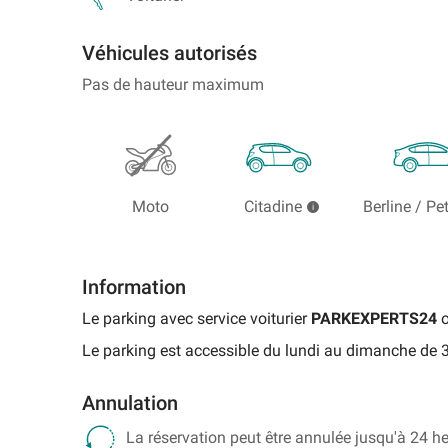
proche
Aéroport
Gare
parking
2E
touristique
Aéroport
de
Parking
de
d'événement
et
de
Perpignan
Gare
Marne-
Véhicules autorisés
2F
Bordeaux
de
la-
Mérignac
Parking
Lille
Vallée
Pas de hauteur maximum
Aéroport
Flandres
-
Parking
de
Chessy
Aéroport
Roissy
TGV
de
CDG
Paris
Parking
-
Beauvais
Gare
Terminal
Moto
Citadine
Berline / Pe
de
Parking
2G
Lyon-
Aéroport
Parking
Perrache
Marseille
Aéroport
Provence
Information
de
Rechercher
Roissy
un
Le parking avec service voiturier
PARKEXPERTS24
o
CDG
parking
Le parking est accessible du lundi au dimanche de 
-
de
Terminal
gare
3
Annulation
Parking
La réservation peut être annulée jusqu'à 24 he
Aéroport