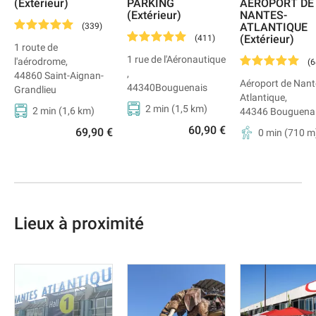
(Extérieur)
PARKING
AÉROPORT DE
(Extérieur)
NANTES-
ATLANTIQUE
(
339
)
(Extérieur)
(
411
)
1 route de
1 rue de l'Aéronautique
l'aérodrome
,
(
6
,
44860
Saint-Aignan-
Aéroport de Nant
44340
Bouguenais
Grandlieu
Atlantique
,
2 min
(
1,5
km)
2 min
(
1,6
km)
44346
Bouguena
60,90 €
69,90 €
0 min
(
710
m
Lieux à proximité