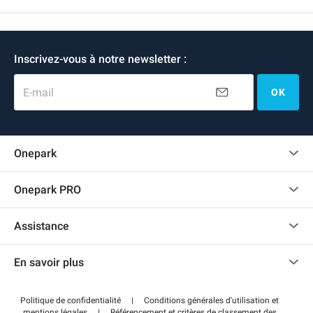
Inscrivez-vous à notre newsletter :
E-mail
OK
Onepark
Charte des avis clients
Onepark PRO
Recrutement
Louer plusieurs places de parking pour mon entreprise
Assistance
Devenir partenaire
Nous contacter
Accéder à mon espace partenaire
En savoir plus
Centre d'aide
Blog
Comment ça marche ?
Politique de confidentialité
|
Conditions générales d'utilisation et
Wiki
mentions légales
|
Référencement et critères de classement des