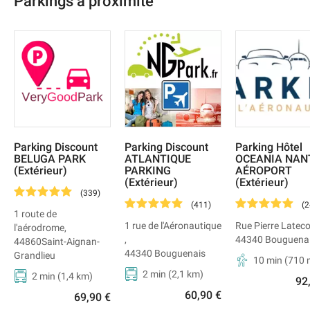
Parkings à proximité
Parking Discount
Parking Discount
Parking Hôtel
BELUGA PARK
ATLANTIQUE
OCEANIA NAN
(Extérieur)
PARKING
AÉROPORT
(Extérieur)
(Extérieur)
(
339
)
(
411
)
(
2
1 route de
1 rue de l'Aéronautique
Rue Pierre Latec
l'aérodrome
,
,
44340
Bouguena
44860
Saint-Aignan-
44340
Bouguenais
Grandlieu
10 min
(
710
2 min
(
2,1
km)
2 min
(
1,4
km)
92
60,90 €
69,90 €