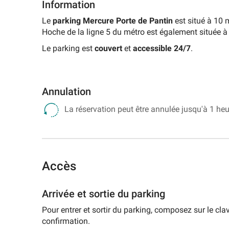
Information
d'Orly
-
Le
parking Mercure Porte de Pantin
est situé à 10 
Terminal
Hoche de la ligne 5 du métro est également située à
1
Le parking est
couvert
et
accessible 24/7
.
Parking
Aéroport
d'Orly
-
Annulation
Terminal
2
La réservation peut être annulée jusqu'à 1 heu
Parking
Aéroport
d'Orly
-
Terminal
Accès
3
Arrivée et sortie du parking
Rechercher
un
Pour entrer et sortir du parking, composez sur le cla
parking
confirmation.
d'aéroport