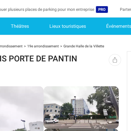
ouer plusieurs places de parking pour mon entreprise
Parte
PRO
Théâtres
Lieux touristiques
Événement
Langue
Deveni
Mo
Belgique (FR)
Accéd
rrondissement
19e arrondissement
Grande Halle de la Villette
België (NL)
Vo
RIS PORTE DE PANTIN
In
Deutschland (D
Mo
España (ES)
Me
International (E
Me
Italia (IT)
Me
Nederlands (NL
Portugal (PT)