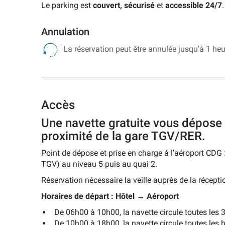
Le parking est
couvert,
sécurisé
et
accessible 24/7
.
d'Orly
-
Terminal
Annulation
1
La réservation peut être annulée jusqu'à 1 heu
Parking
Aéroport
d'Orly
-
Terminal
Accès
2
Parking
Une navette gratuite vous dépose 
Aéroport
proximité de la gare TGV/RER.
d'Orly
-
Point de dépose et prise en charge à l’aéroport CDG
Terminal
TGV) au niveau 5 puis au quai 2.
3
Réservation nécessaire la veille auprès de la récept
Rechercher
Horaires de départ : Hôtel → Aéroport
un
parking
De 06h00 à 10h00, la navette circule toutes les 
d'aéroport
De 10h00 à 18h00, la navette circule toutes les h