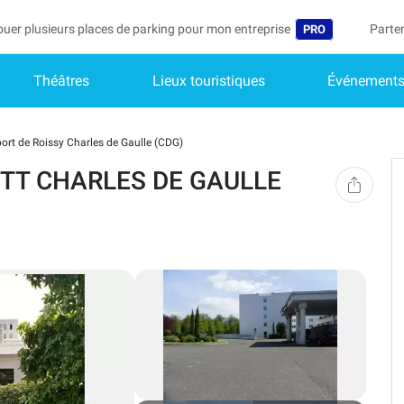
ouer plusieurs places de parking pour mon entreprise
Parte
PRO
Théâtres
Lieux touristiques
Événement
Langue
Deveni
Mo
Belgique (FR)
Accéd
ort de Roissy Charles de Gaulle (CDG)
België (NL)
Vo
IOTT CHARLES DE GAULLE
In
Deutschland (D
Mo
España (ES)
Me
International (E
Me
Italia (IT)
Me
Nederlands (NL
Portugal (PT)