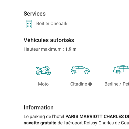
proche
Aéroport
Gare
parking
2E
touristique
Aéroport
de
Parking
de
d'événement
et
Services
de
Perpignan
Gare
Marne-
2F
Bordeaux
de
la-
Boitier Onepark
Mérignac
Parking
Lille
Vallée
Aéroport
Flandres
-
Parking
de
Chessy
Aéroport
Véhicules autorisés
Roissy
TGV
de
CDG
Hauteur maximum :
1,9
m
Paris
Parking
-
Beauvais
Gare
Terminal
de
Parking
2G
Lyon-
Aéroport
Parking
Perrache
Marseille
Aéroport
Provence
Moto
Citadine
Berline / Pe
de
Rechercher
Roissy
un
CDG
parking
-
de
Information
Terminal
gare
3
Le parking de l'hôtel
PARIS MARRIOTT CHARLES D
Parking
navette gratuite
de l'aéroport Roissy-Charles-de-Gau
Aéroport