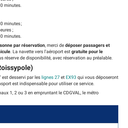
30 minutes.
0 minutes ;
eures ;
30 minutes.
rsonne par réservation
, merci de
déposer passagers et
hicule
. La navette vers l'aéroport est
gratuite pour le
réserve de disponibilité, avec réservation au préalable.
Roissypole)
"
est desservi par les
lignes 27
et
EX93
qui vous déposeront
ansport est indispensable pour utiliser ce service.
naux 1, 2 ou 3
en empruntant le CDGVAL, le métro