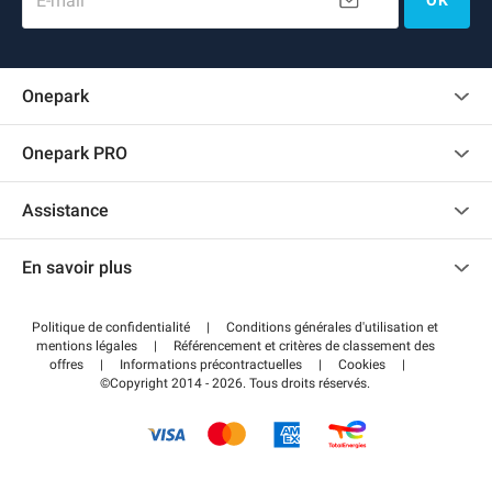
E-mail
OK
Onepark
Charte des avis clients
Onepark PRO
Recrutement
Louer plusieurs places de parking pour mon entreprise
Assistance
Devenir partenaire
Nous contacter
Accéder à mon espace partenaire
En savoir plus
Centre d'aide
Blog
Comment ça marche ?
Politique de confidentialité
|
Conditions générales d'utilisation et
Wiki
mentions légales
|
Référencement et critères de classement des
Régler votre stationnement FLOW
offres
|
Informations précontractuelles
|
Cookies
|
Guide du stationnement
©Copyright 2014 - 2026. Tous droits réservés.