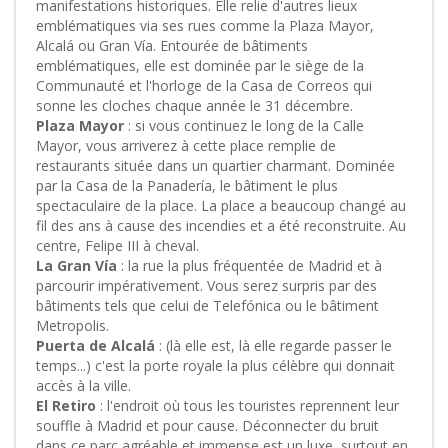
manifestations historiques. Elle relie d'autres lieux
emblématiques via ses rues comme la Plaza Mayor,
Alcalá ou Gran Vía. Entourée de bâtiments
emblématiques, elle est dominée par le siège de la
Communauté et l'horloge de la Casa de Correos qui
sonne les cloches chaque année le 31 décembre.
Plaza Mayor
: si vous continuez le long de la Calle
Mayor, vous arriverez à cette place remplie de
restaurants située dans un quartier charmant. Dominée
par la Casa de la Panadería, le bâtiment le plus
spectaculaire de la place. La place a beaucoup changé au
fil des ans à cause des incendies et a été reconstruite. Au
centre, Felipe III à cheval.
La Gran Vía
: la rue la plus fréquentée de Madrid et à
parcourir impérativement. Vous serez surpris par des
bâtiments tels que celui de Telefónica ou le bâtiment
Metropolis.
Puerta de Alcalá
: (là elle est, là elle regarde passer le
temps...) c'est la porte royale la plus célèbre qui donnait
accès à la ville.
El Retiro
: l'endroit où tous les touristes reprennent leur
souffle à Madrid et pour cause. Déconnecter du bruit
dans ce parc agréable et immense est un luxe, surtout en