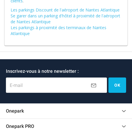
clients
.
Les parkings Discount de l'aéroport de Nantes Atlantique
Se garer dans un parking d'hôtel à proximité de l'aéroport
de Nantes Atlantique
Les parkings à proximité des terminaux de Nantes
Atlantique
Inscrivez-vous à notre newsletter :
E-mail
OK
Onepark
Charte des avis clients
Onepark PRO
Recrutement