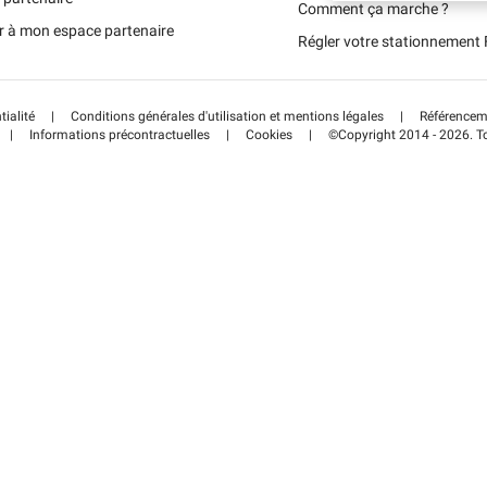
Schweiz (DE)
Comment ça marche ?
r à mon espace partenaire
Régler votre stationnemen
Suisse (FR)
tialité
|
Conditions générales d'utilisation et mentions légales
|
Référenceme
|
Informations précontractuelles
|
Cookies
|
©Copyright 2014 - 2026. To