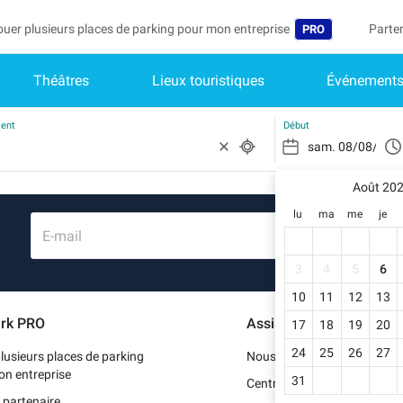
ouer plusieurs places de parking pour mon entreprise
Parte
PRO
Théâtres
Lieux touristiques
Événement
Langue
Deveni
Mo
Belgique (FR)
Accéd
ment
Début
België (NL)
Vo
In
Août 20
Deutschland (D
lu
ma
me
je
Mo
España (ES)
E-mail
Me
International (E
3
4
5
6
Me
10
11
12
13
Italia (IT)
rk PRO
Assistance
17
18
19
20
Me
Nederlands (NL
24
25
26
27
lusieurs places de parking
Nous contacter
Portugal (PT)
on entreprise
31
Centre d'aide
 partenaire