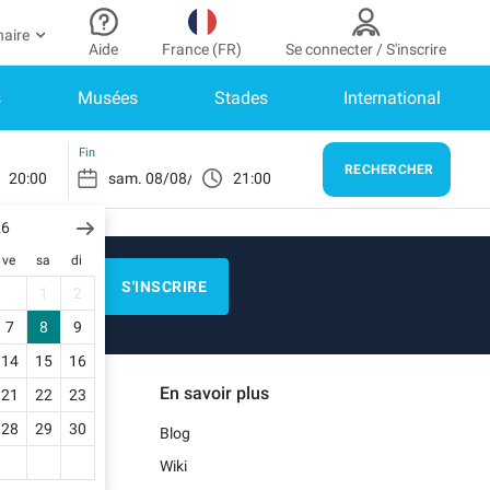
naire
Aide
France (FR)
Se connecter / S'inscrire
s
Musées
Stades
International
r partenaire
n Compte
Besoin d’aide ?
er à mon espace partenaire
Comment ça marche ?
SE CONNECTER
Fin
RECHERCHER
20:00
21:00
Centre d’aide
us n’avez pas encore de compte ?
scrivez-vous.
26
E)
Guide de stationnement
ve
sa
di
n profil
Nous contacter
S'INSCRIRE
1
2
s réservations
N)
Blog
7
8
9
s informations de paiement
14
15
16
Notre application mobile
En savoir plus
21
22
23
s factures
)
28
29
30
Blog
Wiki