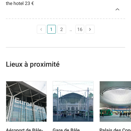
the hotel 23 €
1
2
16
Lieux à proximité
Aéroport de Bâle-
Gare de Bâle
Palais des Con