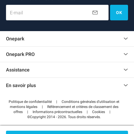
E-mail
OK
Onepark
Charte des avis clients
Onepark PRO
Recrutement
Louer plusieurs places de parking pour mon entreprise
Assistance
Devenir partenaire
Nous contacter
Accéder à mon espace partenaire
En savoir plus
Centre d'aide
Blog
Comment ça marche ?
Politique de confidentialité
|
Conditions générales d'utilisation et
Wiki
mentions légales
|
Référencement et critères de classement des
Régler votre stationnement FLOW
offres
|
Informations précontractuelles
|
Cookies
|
Guide du stationnement
©Copyright 2014 - 2026. Tous droits réservés.